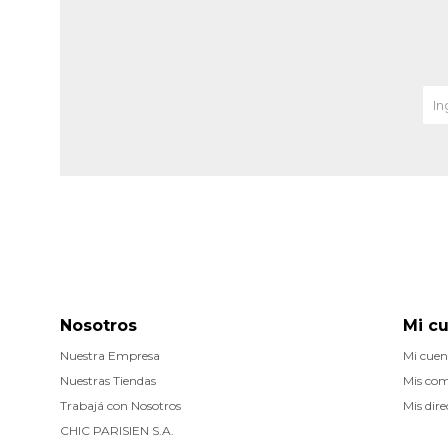
Nosotros
Mi c
Nuestra Empresa
Mi cuen
Nuestras Tiendas
Mis co
Trabajá con Nosotros
Mis dire
CHIC PARISIEN S.A.