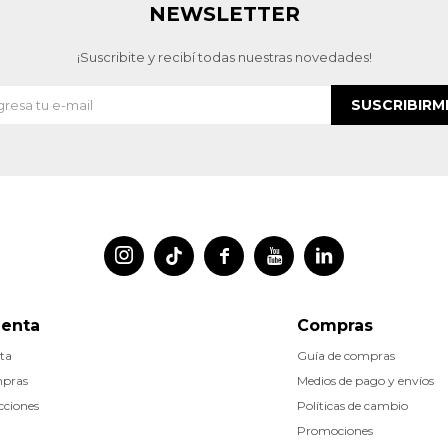
NEWSLETTER
¡Suscribite y recibí todas nuestras novedades!
SUSCRIBIRM




uenta
Compras
ta
Guía de compras
mpras
Medios de pago y envíos
cciones
Políticas de cambio
Promociones