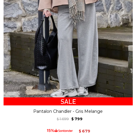
Pantalon Chandler - Gris Melange
1.699
799
$
$
679
$