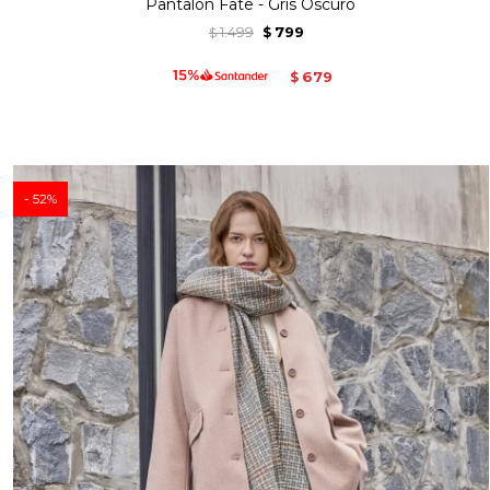
Pantalon Fate - Gris Oscuro
1.499
799
$
$
679
$
52