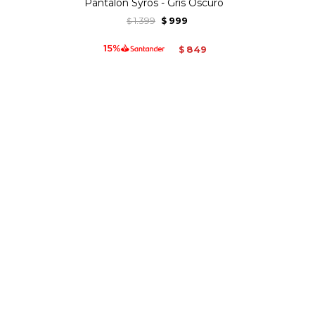
Pantalon Syros - Gris Oscuro
1.399
999
$
$
849
$