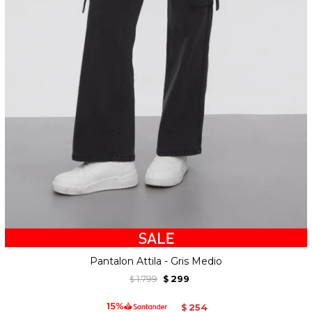
Pantalon Attila - Gris Medio
1.799
299
$
$
254
$