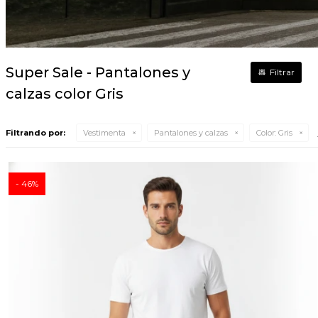
Super Sale - Pantalones y
calzas color Gris
Filtrando por:
Vestimenta
Pantalones y calzas
Color:
Gris
46