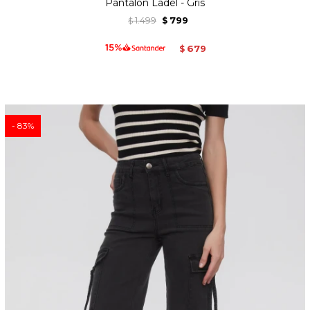
Pantalon Ladel - Gris
1.499
799
$
$
679
$
83