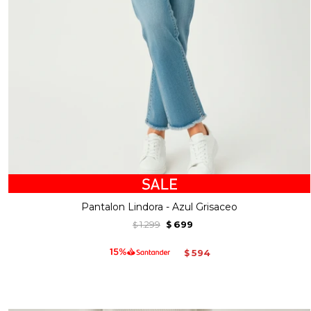
Pantalon Lindora - Azul Grisaceo
1.299
699
$
$
594
$