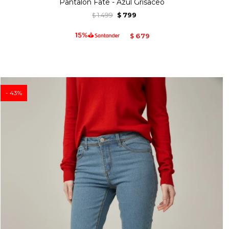
Pantalon Fate - Azul Grisaceo
1.499
799
$
$
679
$
43