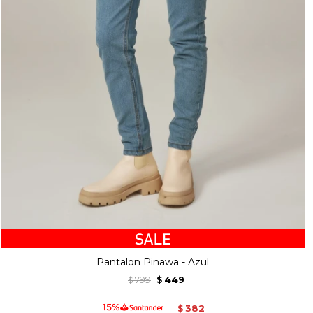
Pantalon Pinawa - Azul
799
449
$
$
382
$