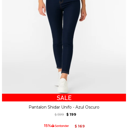
Pantalon Shidar Unifo - Azul Oscuro
599
199
$
$
169
$