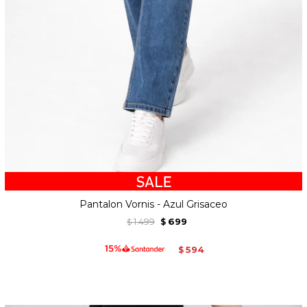
Pantalon Vornis - Azul Grisaceo
1.499
699
$
$
594
$