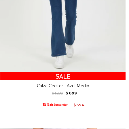
Calza Cecitor - Azul Medio
1.299
699
$
$
594
$