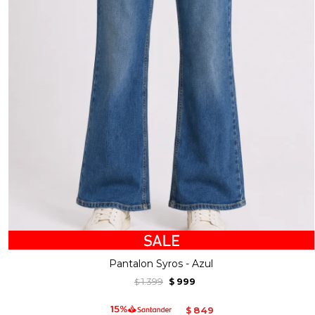
Pantalon Syros - Azul
1.399
999
$
$
849
$