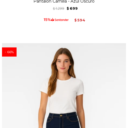
Pantalon Camilla - Azul Oscuro
1.299
699
$
$
594
$
66