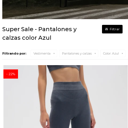
Super Sale - Pantalones y
calzas color Azul
Filtrando por:
Vestimenta
Pantalones y calzas
Color:
Azul
22