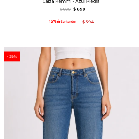
Calza Kemmi - Azul Piedra
899
699
$
$
594
$
28