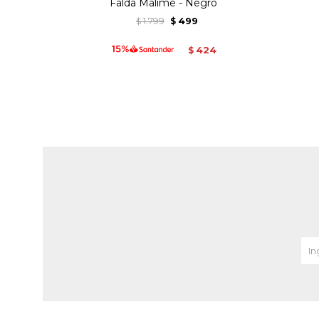
Falda Malime - Negro
1.799
499
$
$
424
$