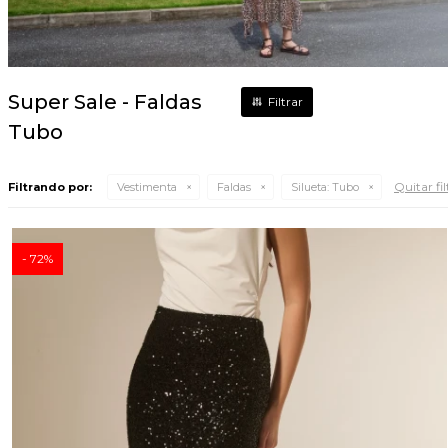
Super Sale - Faldas
Tubo
Quitar fil
Filtrando por:
Vestimenta
Faldas
Silueta:
Tubo
72