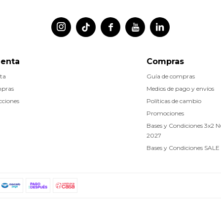




uenta
Compras
ta
Guía de compras
mpras
Medios de pago y envíos
cciones
Políticas de cambio
Promociones
Bases y Condiciones 3x2 
2027
Bases y Condiciones SALE