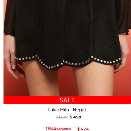
Falda Milia - Negro
1.599
499
$
$
424
$