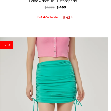
Falda Adamuz - Estampado 1
1.299
499
$
$
424
$
70