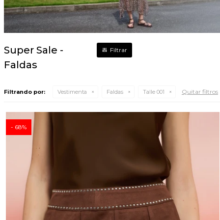
Super Sale -
Faldas
Quitar filtros
Filtrando por:
Vestimenta
Faldas
Talle 001
68