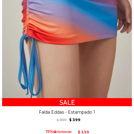
Falda Eddas - Estampado 1
699
399
$
$
339
$