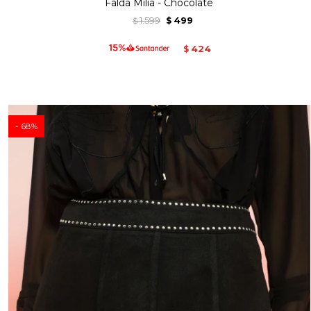
Falda Milia - Chocolate
1.599
499
$
$
424
$
68