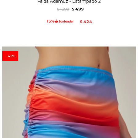
Falda Adamuz - Estampado 2
1.299
499
$
$
424
$
42