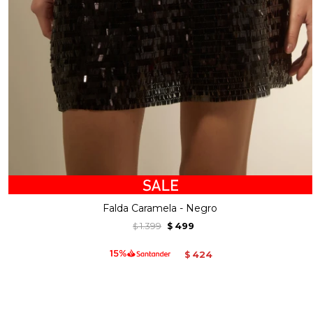
Falda Caramela - Negro
1.399
499
$
$
424
$