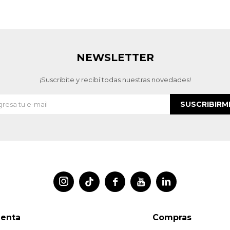
NEWSLETTER
¡Suscribite y recibí todas nuestras novedades!
SUSCRIBIRM




uenta
Compras