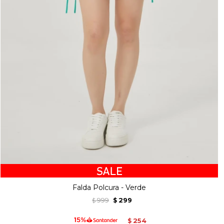
Falda Polcura - Verde
999
299
$
$
254
$