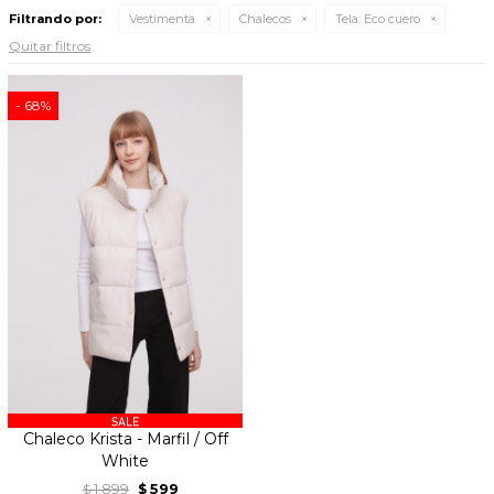
Filtrando por:
Vestimenta
Chalecos
Tela:
Eco cuero
Quitar filtros
68
Chaleco Krista - Marfil / Off
White
1.899
599
$
$