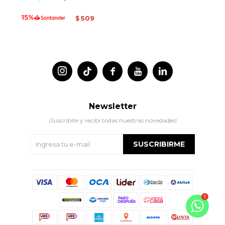
509
$




Newsletter
¡Suscribite y recibí todas nuestras novedades!
SUSCRIBIRME