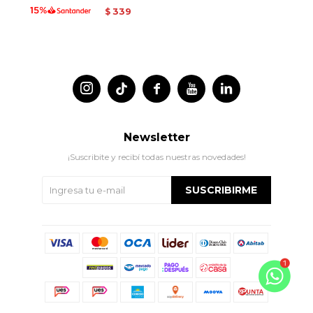
339
$




Newsletter
¡Suscribite y recibí todas nuestras novedades!
SUSCRIBIRME