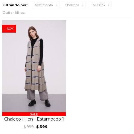
Filtrando por:
Vestimenta
Chalecos
Talle 073
Quitar filtros
60
Chaleco Hilen - Estampado 1
999
399
$
$