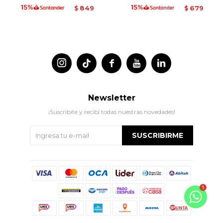
849
679
$
$




Newsletter
¡Suscribite y recibí todas nuestras novedades!
SUSCRIBIRME