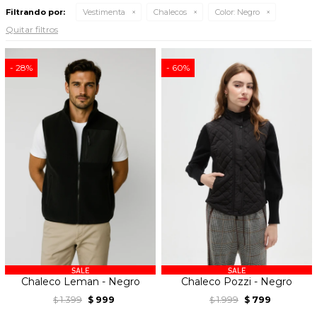
Filtrando por:
Vestimenta
Chalecos
Color:
Negro
Quitar filtros
28
60
Chaleco Leman - Negro
Chaleco Pozzi - Negro
1.399
999
1.999
799
$
$
$
$