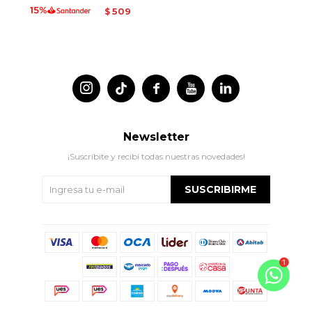
509
$




Newsletter
¡Suscribite y recibí todas nuestras novedades!
SUSCRIBIRME