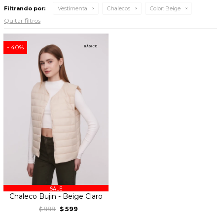
Filtrando por:
Vestimenta
Chalecos
Color:
Beige
Quitar filtros
40
Chaleco Bujin - Beige Claro
999
599
$
$