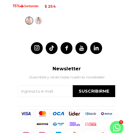
254
$




Newsletter
¡Suscribite y recibí todas nuestras novedades!
SUSCRIBIRME