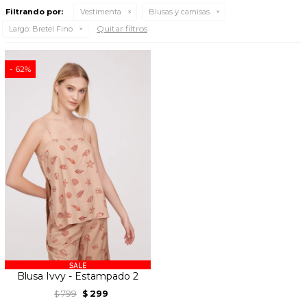
Filtrando por:
Vestimenta
Blusas y camisas
Quitar filtros
Largo:
Bretel Fino
62
Blusa Ivvy - Estampado 2
799
299
$
$