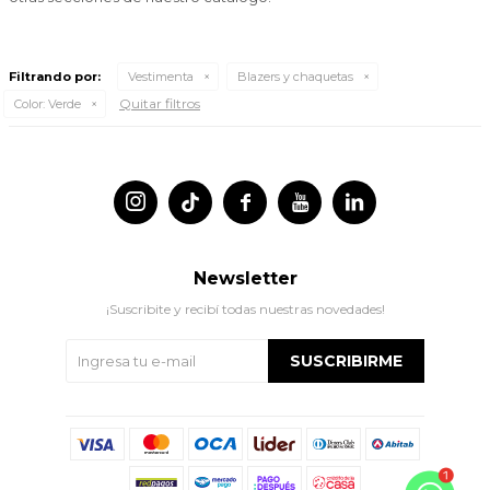
Filtrando por:
Vestimenta
Blazers y chaquetas
Quitar filtros
Color:
Verde




Newsletter
¡Suscribite y recibí todas nuestras novedades!
SUSCRIBIRME