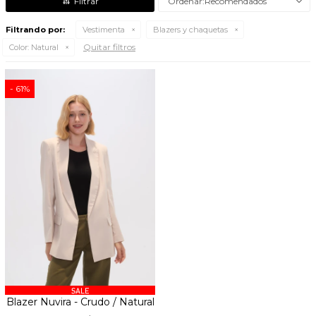
Recomendados
Filtrando por:
Vestimenta
Blazers y chaquetas
Quitar filtros
Color:
Natural
61
Blazer Nuvira - Crudo / Natural