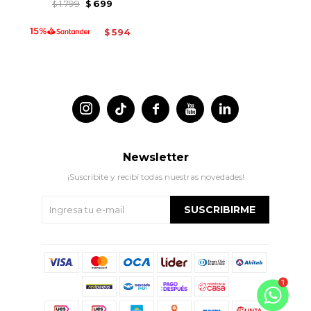
1.799
699
$
$
594
$




Newsletter
¡Suscribite y recibí todas nuestras novedades!
SUSCRIBIRME