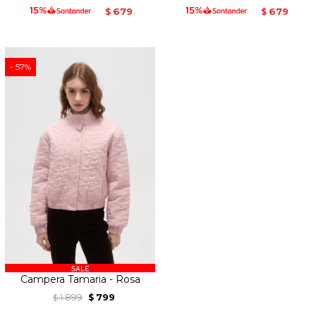
679
679
$
$
57
Campera Tamaria - Rosa
1.899
799
$
$