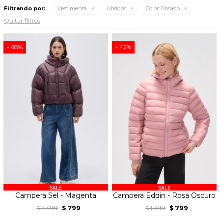
Filtrando por:
Vestimenta
Abrigos
Color:
Rosado
Quitar filtros
68
42
Campera Sel - Magenta
Campera Eddin - Rosa Oscuro
2.499
799
1.399
799
$
$
$
$