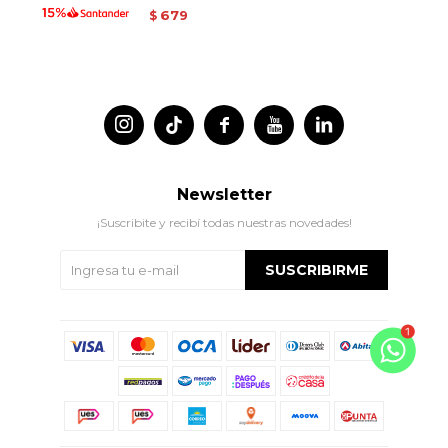
679
$




Newsletter
¡Suscribite y recibí todas nuestras novedades!
SUSCRIBIRME