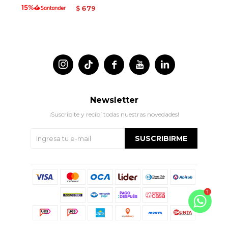
679
$




Newsletter
¡Suscribite y recibí todas nuestras novedades!
SUSCRIBIRME