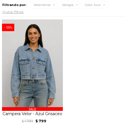
Filtrando por:
Vestimenta
Abrigos
Color:
Azul
Quitar filtros
55
Campera Velor - Azul Grisaceo
1.799
799
$
$