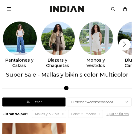

Pantalones y
Blazers y
Monos y
Blus
Calzas
Chaquetas
Vestidos
Cam
Super Sale - Mallas y bikinis color Multicolor
Recomendados
Quitar filtros
Filtrando por:
Mallas y bikinis
Color:
Multicolor