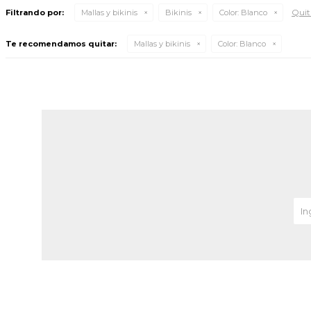
Quita
Filtrando por:
Mallas y bikinis
Bikinis
Color:
Blanco
Te recomendamos quitar:
Mallas y bikinis
Color:
Blanco