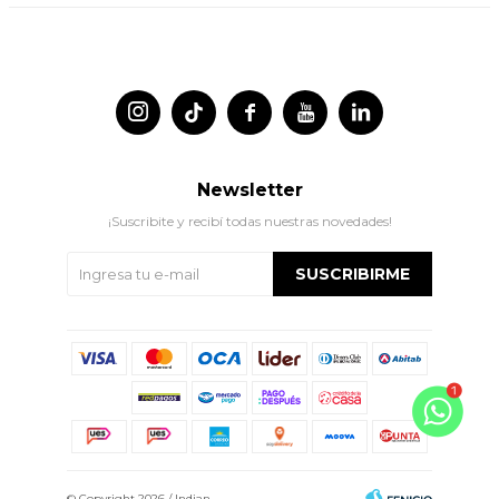




Newsletter
¡Suscribite y recibí todas nuestras novedades!
SUSCRIBIRME
© Copyright 2026 / Indian