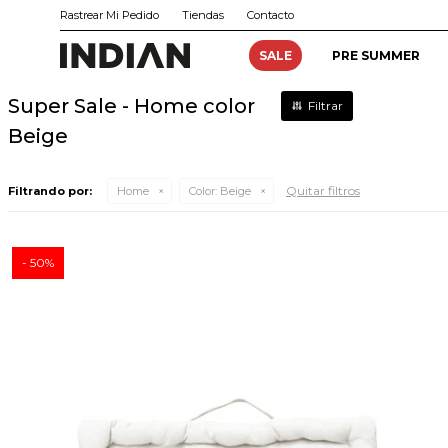
Rastrear Mi Pedido
Tiendas
Contacto
SALE
PRE SUMMER
Super Sale - Home color
Beige
Quitar filtros
Filtrando por:
Home
Color:
Beige
50