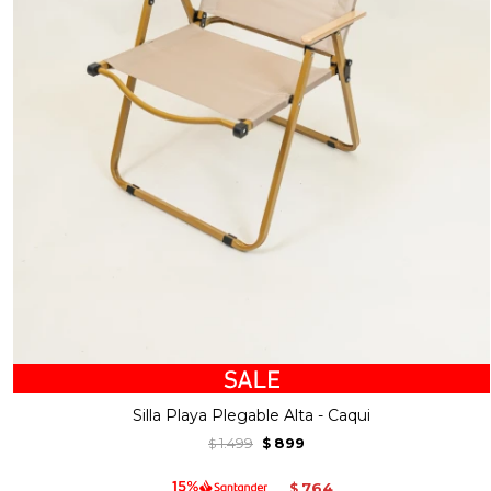
Silla Playa Plegable Alta - Caqui
1.499
899
$
$
764
$