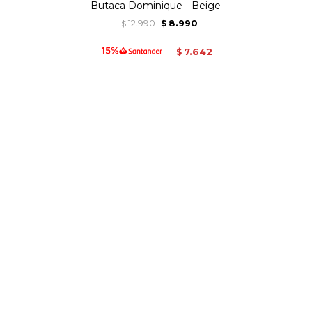
Butaca Dominique - Beige
12.990
8.990
$
$
7.642
$