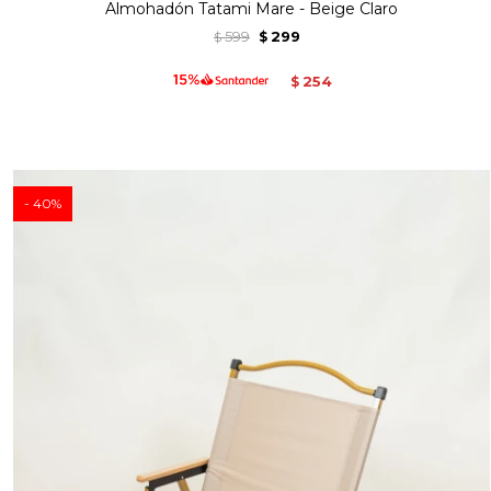
Almohadón Tatami Mare - Beige Claro
599
299
$
$
254
$
40