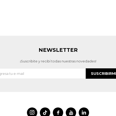
NEWSLETTER
¡Suscribite y recibí todas nuestras novedades!
SUSCRIBIRM



