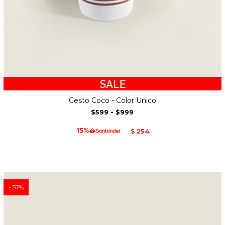
Cesto Coco - Color Unico
$599
-
$999
254
$
57