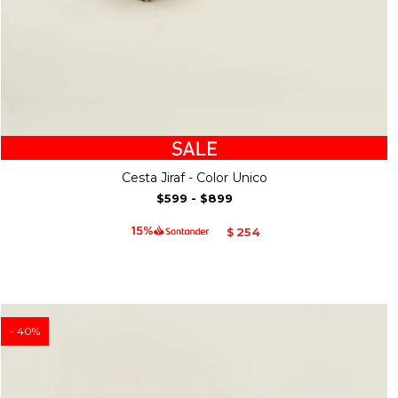
Cesta Jiraf - Color Unico
$599
-
$899
254
$
40