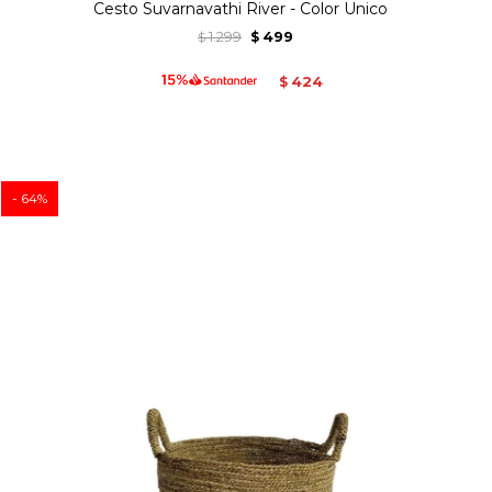
Cesto Suvarnavathi River - Color Unico
1.299
499
$
$
424
$
64