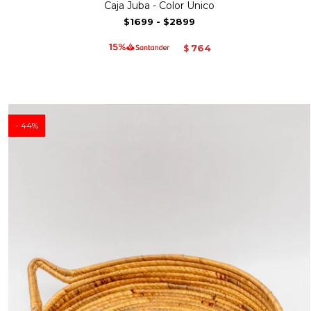
Caja Juba - Color Unico
$1699
-
$2899
764
$
44