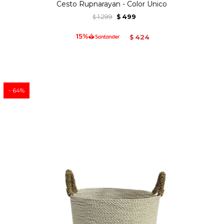
Cesto Rupnarayan - Color Unico
1.299
499
$
$
424
$
64