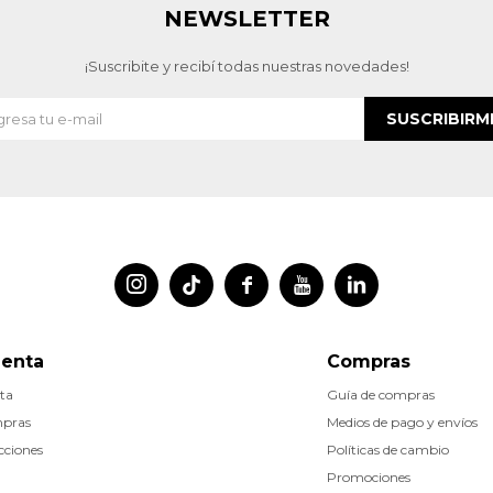
NEWSLETTER
¡Suscribite y recibí todas nuestras novedades!
SUSCRIBIRM




uenta
Compras
ta
Guía de compras
mpras
Medios de pago y envíos
cciones
Políticas de cambio
Promociones