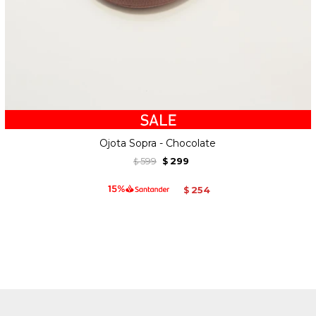
Ojota Sopra - Chocolate
599
299
$
$
254
$