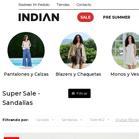
Rastrear Mi Pedido
Tiendas
Contacto
SALE
PRE SUMMER
Pantalones y Calzas
Blazers y Chaquetas
Monos y Ves
Super Sale -
Sandalias
Quitar filtros
Filtrando por:
Calzado
Sandalias
Talle 842