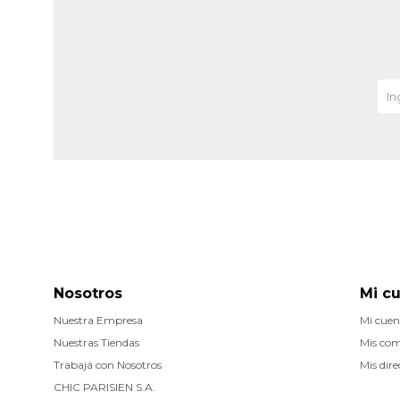
Nosotros
Mi c
Nuestra Empresa
Mi cuen
Nuestras Tiendas
Mis co
Trabajá con Nosotros
Mis dire
CHIC PARISIEN S.A.