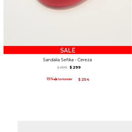
Sandalia Sefika - Cereza
699
299
$
$
254
$