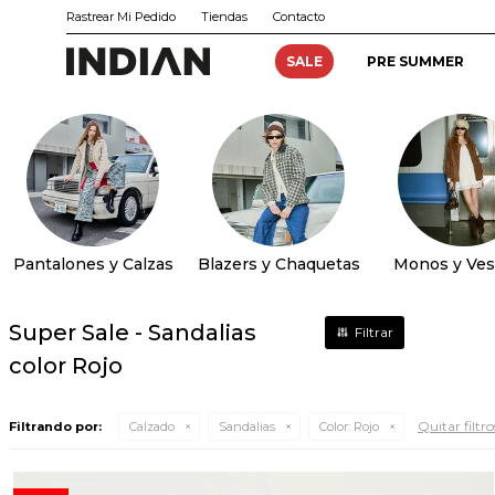
Rastrear Mi Pedido
Tiendas
Contacto
SALE
PRE SUMMER
Pantalones y Calzas
Blazers y Chaquetas
Monos y Ves
Super Sale - Sandalias
color Rojo
Quitar filtro
Filtrando por:
Calzado
Sandalias
Color:
Rojo