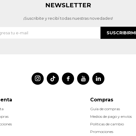
NEWSLETTER
¡Suscribite y recibí todas nuestras novedades!
SUSCRIBIRM




uenta
Compras
ta
Guía de compras
mpras
Medios de pago y envíos
cciones
Políticas de cambio
Promociones