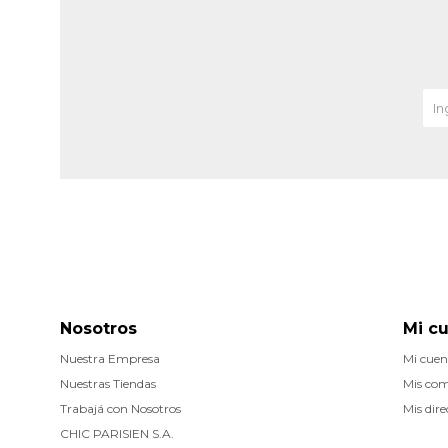
Nosotros
Mi c
Nuestra Empresa
Mi cuen
Nuestras Tiendas
Mis co
Trabajá con Nosotros
Mis dire
CHIC PARISIEN S.A.