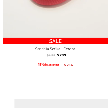
Sandalia Sefika - Cereza
699
299
$
$
254
$