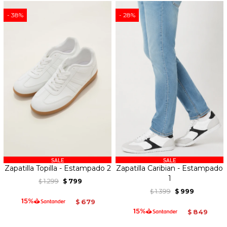
38
28
Zapatilla Topilla - Estampado 2
Zapatilla Caribian - Estampado
1
1.299
799
$
$
1.399
999
$
$
679
$
849
$