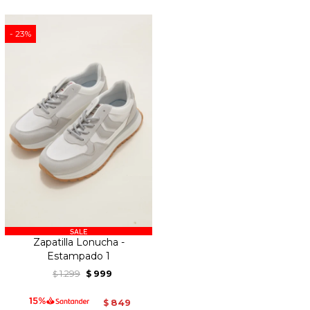
23
Zapatilla Lonucha -
Estampado 1
1.299
999
$
$
849
$