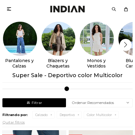

Pantalones y
Blazers y
Monos y
Blus
Calzas
Chaquetas
Vestidos
Cam
Super Sale - Deportivo color Multicolor
Recomendados
Filtrando por:
Calzado
Deportivo
Color:
Multicolor
Quitar filtros