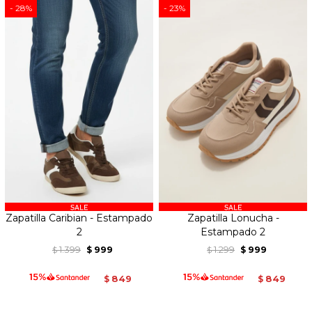
28
23
Zapatilla Caribian - Estampado
Zapatilla Lonucha -
2
Estampado 2
1.399
999
1.299
999
$
$
$
$
849
849
$
$