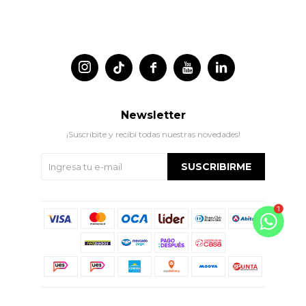




Newsletter
¡Suscribite y recibí todas nuestras novedades!
SUSCRIBIRME
© Copyright 2026 / Indian