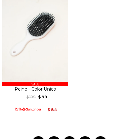
Peine - Color Unico
199
99
$
$
84
$