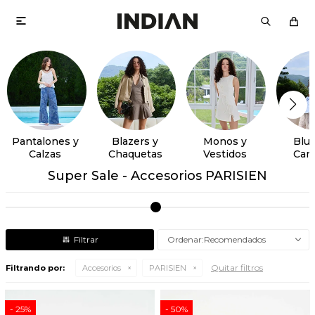

Pantalones y
Blazers y
Monos y
Blus
Calzas
Chaquetas
Vestidos
Cam
Super Sale - Accesorios PARISIEN
Recomendados
Quitar filtros
Filtrando por:
Accesorios
PARISIEN
25
50