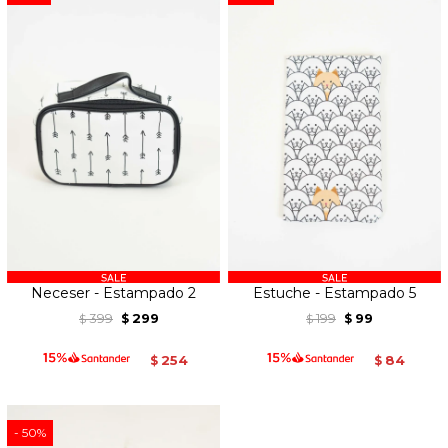
Neceser - Estampado 2
Estuche - Estampado 5
399
299
199
99
$
$
$
$
254
84
$
$
50