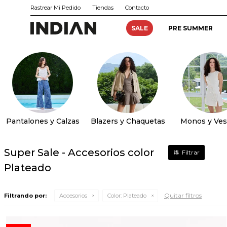
Rastrear Mi Pedido
Tiendas
Contacto
SALE
PRE SUMMER
Pantalones y Calzas
Blazers y Chaquetas
Monos y Ves
Super Sale - Accesorios color
Plateado
Quitar filtros
Filtrando por:
Accesorios
Color:
Plateado