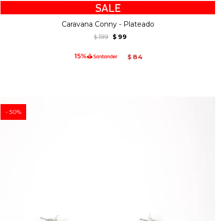
Caravana Conny - Plateado
199
99
$
$
84
$
50