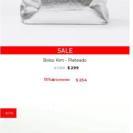
Bolso Kim - Plateado
1.199
299
$
$
254
$
80