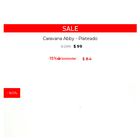
Caravana Abby - Plateado
299
99
$
$
84
$
80