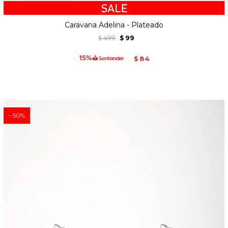
Caravana Adelina - Plateado
499
99
$
$
84
$
50