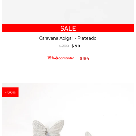
Caravana Abigail - Plateado
299
99
$
$
84
$
80