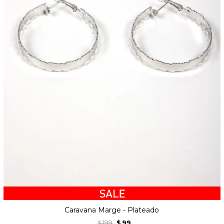
Caravana Marge - Plateado
199
99
$
$