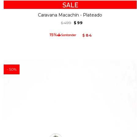
Caravana Macachín - Plateado
499
99
$
$
84
$
50