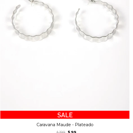
Caravana Maude - Plateado
199
99
$
$