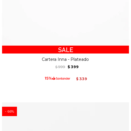
Cartera Inna - Plateado
999
399
$
$
339
$
66