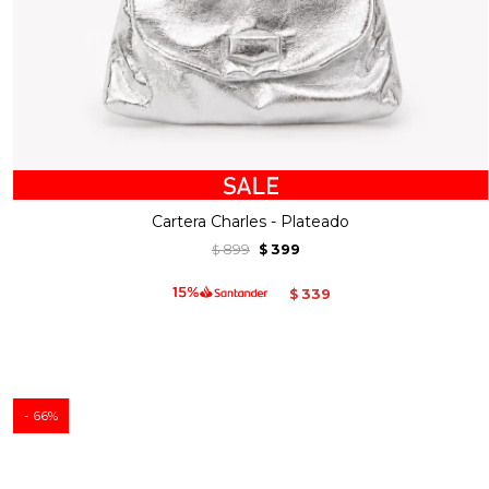
Cartera Charles - Plateado
899
399
$
$
339
$
66