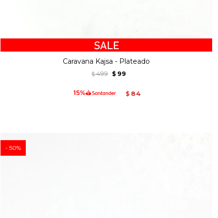
Caravana Kajsa - Plateado
499
99
$
$
84
$
50