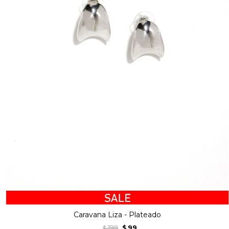
Caravana Liza - Plateado
199
99
$
$