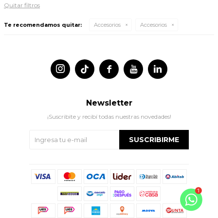
Quitar filtros
Te recomendamos quitar:
Accesorios
Accesorios




Newsletter
¡Suscribite y recibí todas nuestras novedades!
SUSCRIBIRME