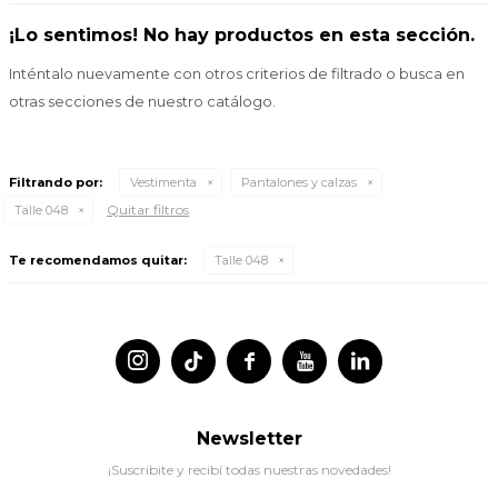
¡Lo sentimos! No hay productos en esta sección.
Inténtalo nuevamente con otros criterios de filtrado o busca en
otras secciones de nuestro catálogo.
Filtrando por:
Vestimenta
Pantalones y calzas
Quitar filtros
Talle 048
Te recomendamos quitar:
Talle 048




Newsletter
¡Suscribite y recibí todas nuestras novedades!