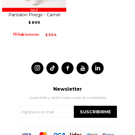
Pantalon Priego - Camel
699
$
594
$




Newsletter
¡Suscribite y recibí todas nuestras novedades!
SUSCRIBIRME