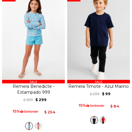
Remera Benedicte -
Remera Timote - Azul Marino
Estampado 999
299
99
$
$
599
299
$
$
84
$
254
$