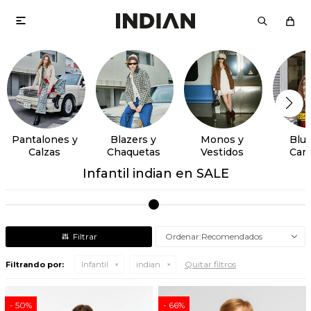

Pantalones y
Blazers y
Monos y
Blus
Calzas
Chaquetas
Vestidos
Cam
Infantil indian en SALE
Recomendados
Quitar filtros
Filtrando por:
Infantil
indian
50
66