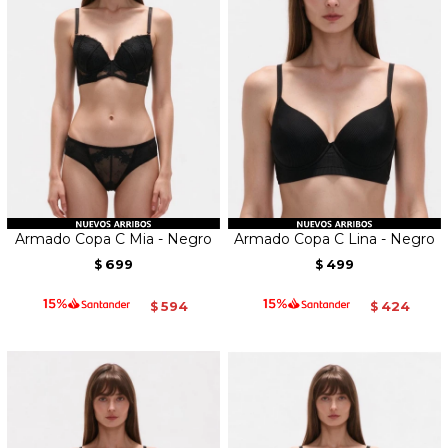
Armado Copa C Mia - Negro
Armado Copa C Lina - Negro
699
499
$
$
594
424
$
$