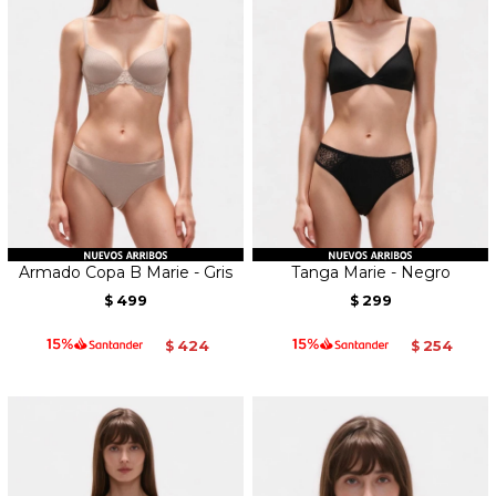
Armado Copa B Marie - Gris
Tanga Marie - Negro
499
299
$
$
424
254
$
$