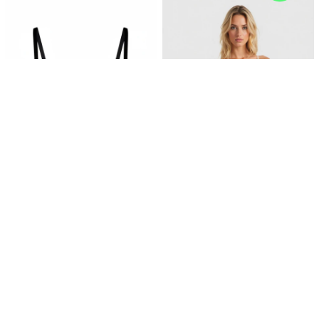
Triangulo Kirilli - Negro
Vedetina Blis - Estampado 1
699
699
$
$
594
594
$
$