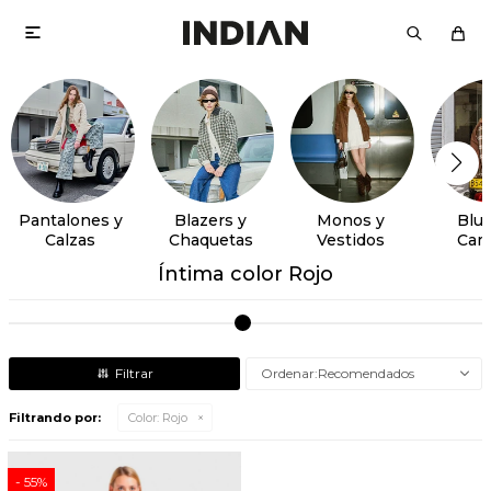

Pantalones y
Blazers y
Monos y
Blus
Calzas
Chaquetas
Vestidos
Cam
Íntima color Rojo
Recomendados
Filtrando por:
Color:
Rojo
55