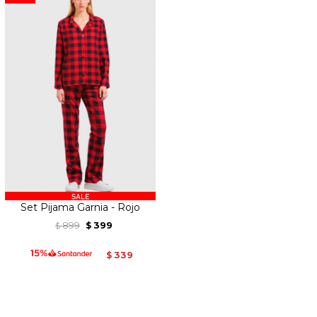
Set Pijama Garnia - Rojo
899
399
$
$
339
$