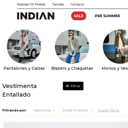
Rastrear Mi Pedido
Tiendas
Contacto
SALE
PRE SUMMER
Pantalones y Calzas
Blazers y Chaquetas
Monos y Ves
Vestimenta
Entallado
Quitar filtros
Filtrando por:
Vestimenta
Silueta:
Entallado