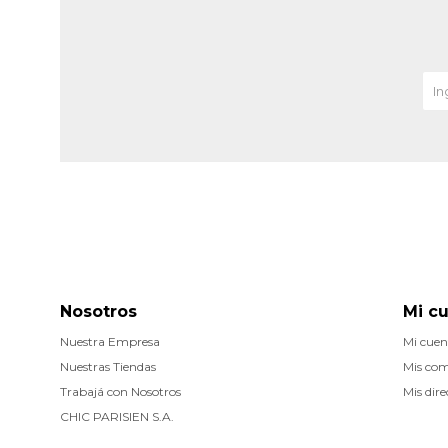
Nosotros
Mi c
Nuestra Empresa
Mi cuen
Nuestras Tiendas
Mis co
Trabajá con Nosotros
Mis dire
CHIC PARISIEN S.A.