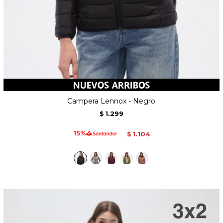
Campera Lennox - Negro
1.299
$
1.104
$