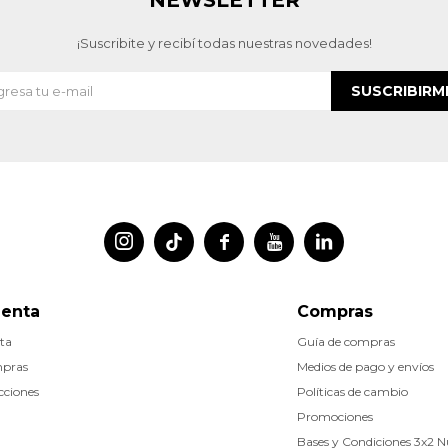
¡Suscribite y recibí todas nuestras novedades!
SUSCRIBIRM




uenta
Compras
ta
Guía de compras
mpras
Medios de pago y envíos
cciones
Políticas de cambio
Promociones
Bases y Condiciones 3x2 