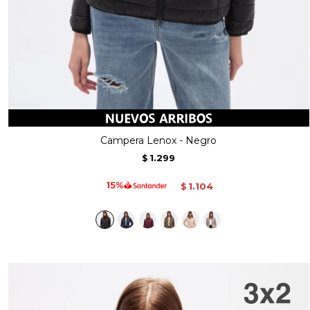
Campera Lenox - Negro
1.299
$
1.104
$