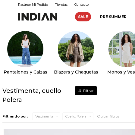
Rastrear Mi Pedido
Tiendas
Contacto
SALE
PRE SUMMER
Pantalones y Calzas
Blazers y Chaquetas
Monos y Ves
Vestimenta, cuello
Polera
Quitar filtros
Filtrando por:
Vestimenta
Cuello:
Polera