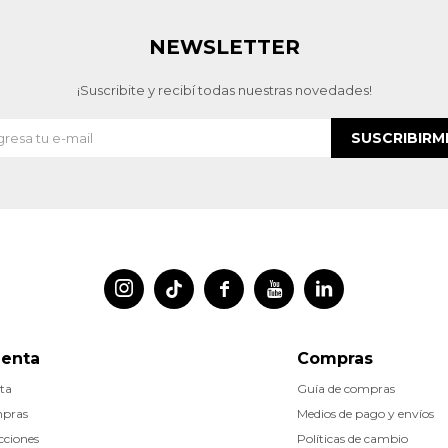
NEWSLETTER
¡Suscribite y recibí todas nuestras novedades!
SUSCRIBIRM




uenta
Compras
ta
Guía de compras
mpras
Medios de pago y envíos
cciones
Políticas de cambio