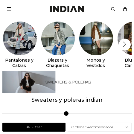

Pantalones y
Blazers y
Monos y
Blus
Calzas
Chaquetas
Vestidos
Cam
Sweaters y poleras indian
Recomendados