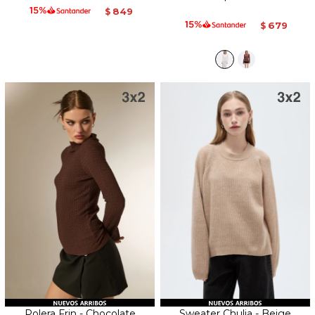
849
$
679
$
Polera Frin - Chocolate
Sweater Chulia - Beige