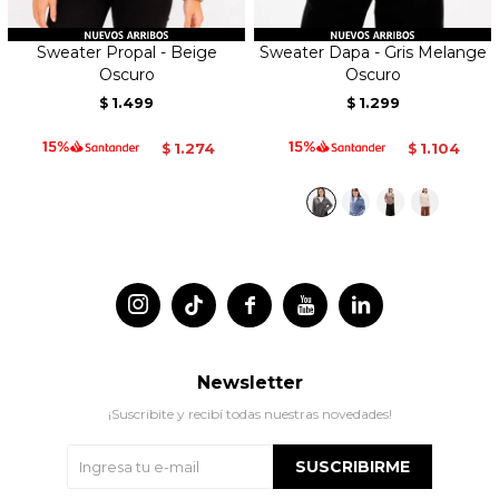
Sweater Propal - Beige
Sweater Dapa - Gris Melange
Oscuro
Oscuro
1.499
1.299
$
$
1.274
1.104
$
$




Newsletter
¡Suscribite y recibí todas nuestras novedades!
SUSCRIBIRME