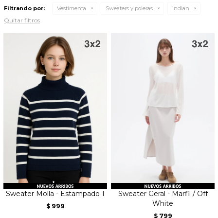
Filtrando por:
Vestimenta
Sweaters y poleras
indian
Quitar filtros
Sweater Molla - Estampado 1
Sweater Geral - Marfil / Off
White
999
$
799
$