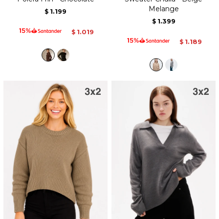
Melange
1.199
$
1.399
$
1.019
$
1.189
$