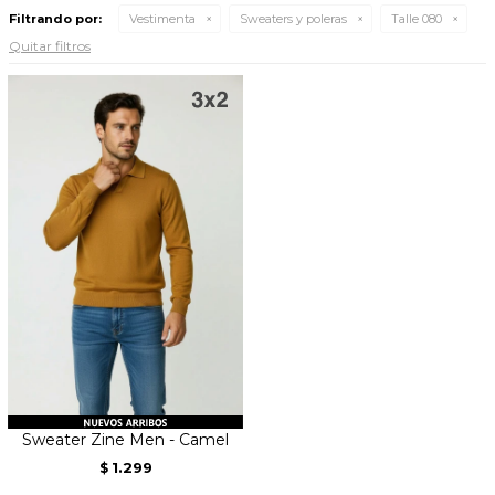
Filtrando por:
Vestimenta
Sweaters y poleras
Talle 080
Quitar filtros
Sweater Zine Men - Camel
1.299
$