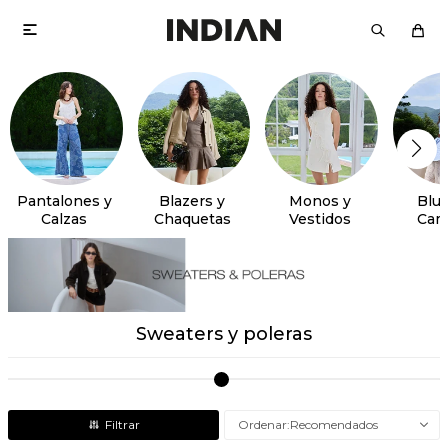

Pantalones y
Blazers y
Monos y
Blus
Calzas
Chaquetas
Vestidos
Cam
Sweaters y poleras
Recomendados