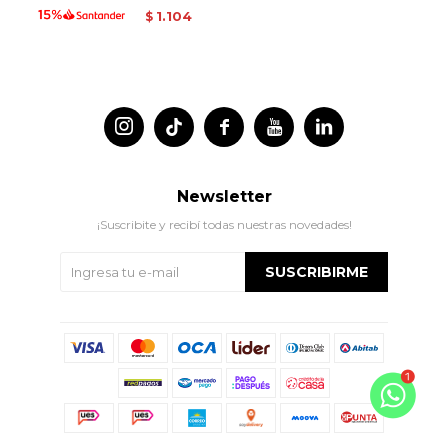
1.104
$




Newsletter
¡Suscribite y recibí todas nuestras novedades!
SUSCRIBIRME