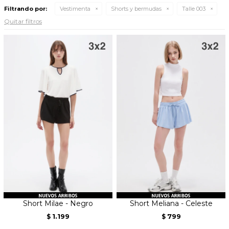
Filtrando por:
Vestimenta
Shorts y bermudas
Talle 003
Quitar filtros
Short Milae - Negro
Short Meliana - Celeste
1.199
799
$
$