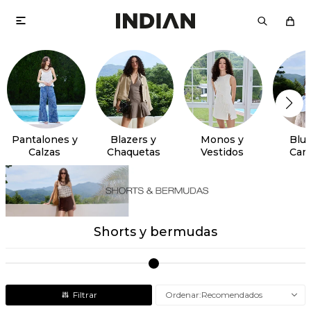

Pantalones y
Blazers y
Monos y
Blus
Calzas
Chaquetas
Vestidos
Cam
Shorts y bermudas
Recomendados