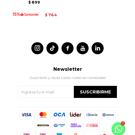
899
$
764
$




Newsletter
¡Suscribite y recibí todas nuestras novedades!
SUSCRIBIRME