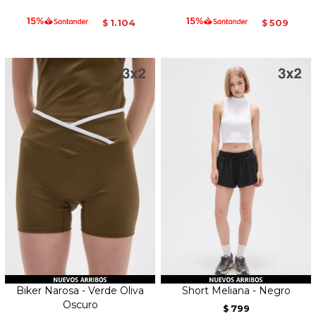
1.104
509
$
$
Biker Narosa - Verde Oliva
Short Meliana - Negro
Oscuro
799
$