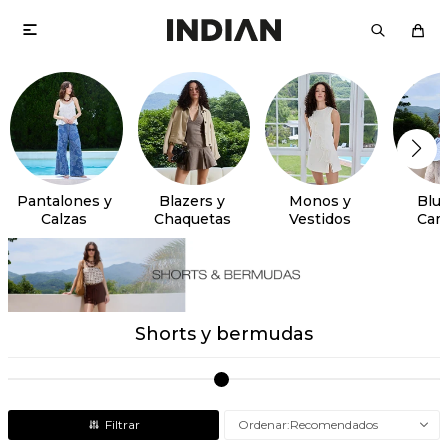

Pantalones y
Blazers y
Monos y
Blus
Calzas
Chaquetas
Vestidos
Cam
Shorts y bermudas
Recomendados