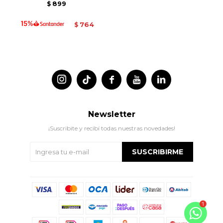
899
$
764
$




Newsletter
¡Suscribite y recibí todas nuestras novedades!
SUSCRIBIRME