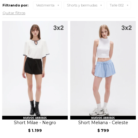
Filtrando por:
Vestimenta
Shorts y bermudas
Talle 002
Quitar filtros
Short Milae - Negro
Short Meliana - Celeste
1.199
799
$
$