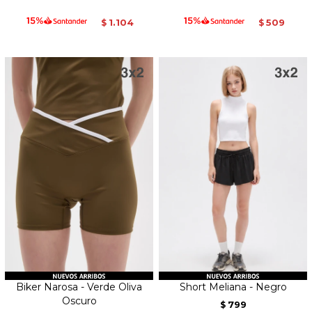
1.104
509
$
$
Biker Narosa - Verde Oliva
Short Meliana - Negro
Oscuro
799
$