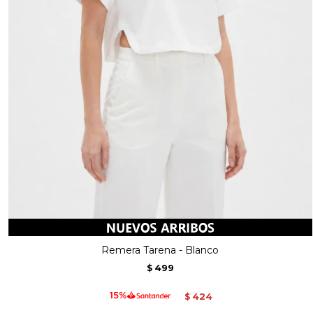
Remera Tarena - Blanco
499
$
424
$