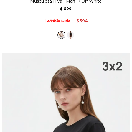
Musculosa Hiva - Marfil / Off White
699
$
594
$