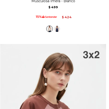
Musculosa Imera - Blanco
499
$
424
$