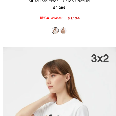
Musculosa Yindel - Crudo / Natural
1.299
$
1.104
$