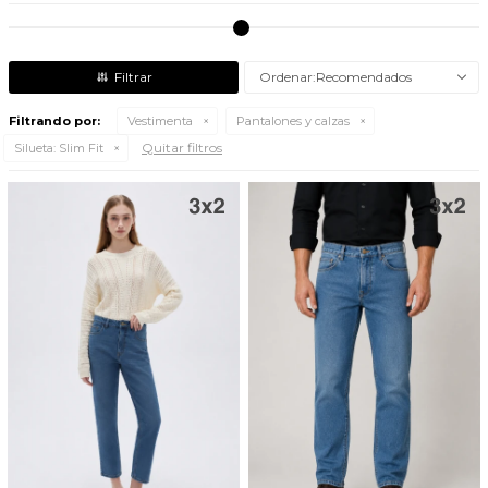
Recomendados
Filtrando por:
Vestimenta
Pantalones y calzas
Quitar filtros
Silueta:
Slim Fit