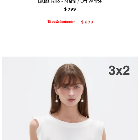
Blusa Rilio - Marfil / Off White
799
$
679
$