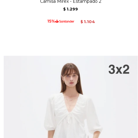
Camisa Mirex - Estampado 2
1.299
$
1.104
$