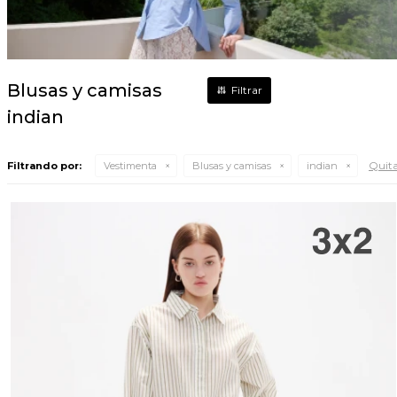
Blusas y camisas
indian
Quitar
Filtrando por:
Vestimenta
Blusas y camisas
indian