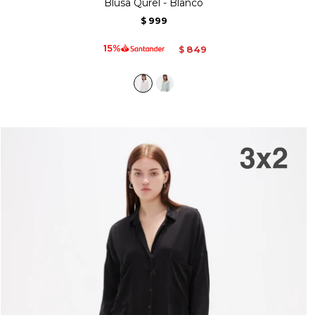
Blusa Qurel - Blanco
999
$
849
$