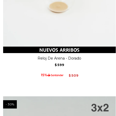
Reloj De Arena - Dorado
599
$
509
$
30