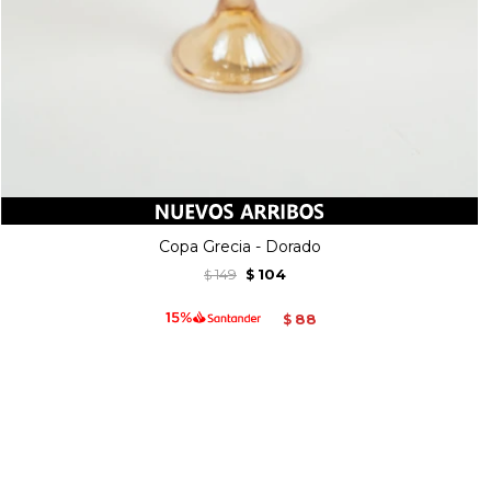
Copa Grecia - Dorado
149
104
$
$
88
$