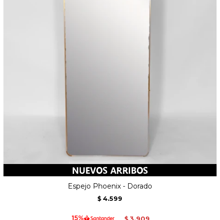
Espejo Phoenix - Dorado
4.599
$
3.909
$