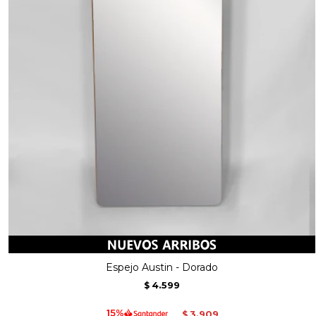
Espejo Austin - Dorado
4.599
$
3.909
$