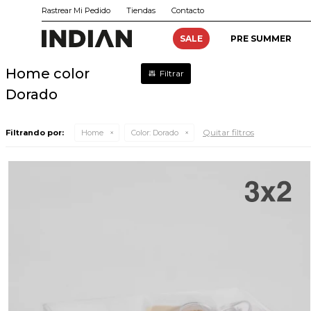
Rastrear Mi Pedido
Tiendas
Contacto
SALE
PRE SUMMER
Home color
Dorado
Quitar filtros
Filtrando por:
Home
Color:
Dorado