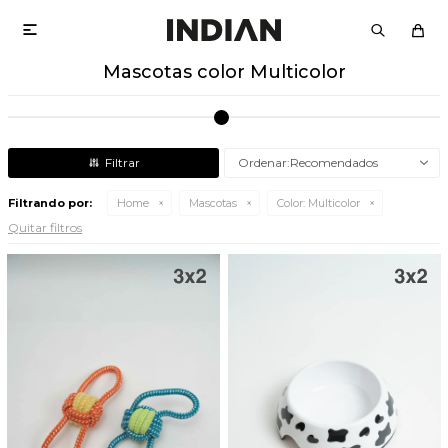

Mascotas color Multicolor
Recomendados
Filtrando por:
Home
Mascotas
Color:
Multicolor
Quitar filtros