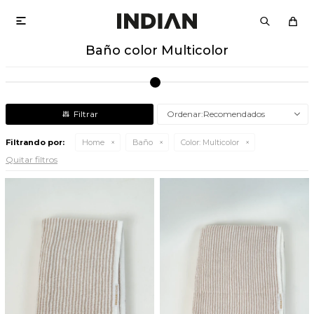

Baño color Multicolor
Recomendados
Filtrando por:
Home
Baño
Color:
Multicolor
Quitar filtros