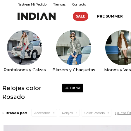
Rastrear Mi Pedido
Tiendas
Contacto
SALE
PRE SUMMER
Pantalones y Calzas
Blazers y Chaquetas
Monos y Ves
Relojes color
Rosado
Quitar fil
Filtrando por:
Accesorios
Relojes
Color:
Rosado