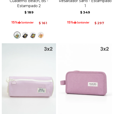
Cuaderno Beach, B5 -
Resaltador Santi - Estampado
Estampado 2
1
189
349
$
$
161
297
$
$