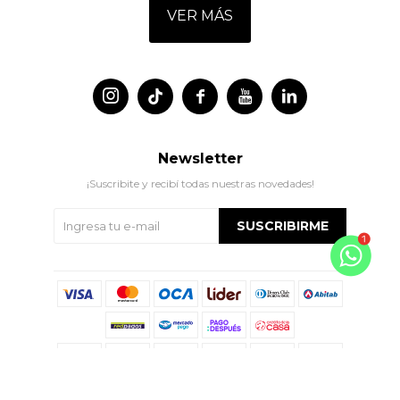
VER MÁS




Newsletter
¡Suscribite y recibí todas nuestras novedades!
SUSCRIBIRME