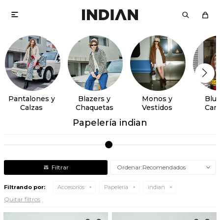

Pantalones y
Blazers y
Monos y
Blus
Calzas
Chaquetas
Vestidos
Cam
Papelería indian
Recomendados
Filtrando por:
Accesorios
Papelería
indian
Quitar filtros