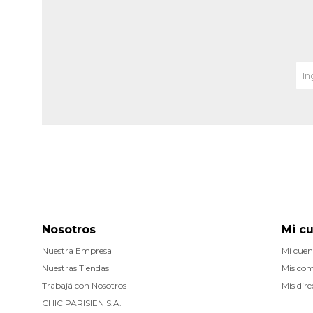
Nosotros
Mi c
Nuestra Empresa
Mi cuen
Nuestras Tiendas
Mis co
Trabajá con Nosotros
Mis dire
CHIC PARISIEN S.A.