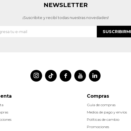
NEWSLETTER
¡Suscribite y recibí todas nuestras novedades!
SUSCRIBIRM




uenta
Compras
ta
Guía de compras
mpras
Medios de pago y envíos
cciones
Políticas de cambio
Promociones