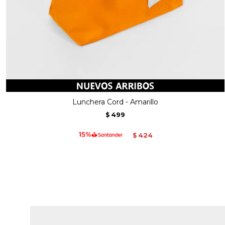
Lunchera Cord - Amarillo
499
$
424
$