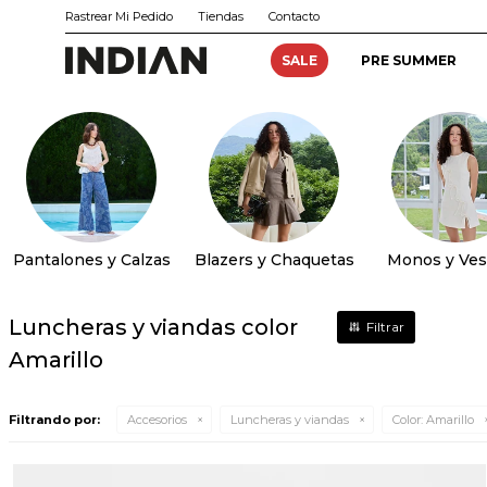
Rastrear Mi Pedido
Tiendas
Contacto
SALE
PRE SUMMER
Pantalones y Calzas
Blazers y Chaquetas
Monos y Ves
Luncheras y viandas color
Amarillo
Filtrando por:
Accesorios
Luncheras y viandas
Color:
Amarillo