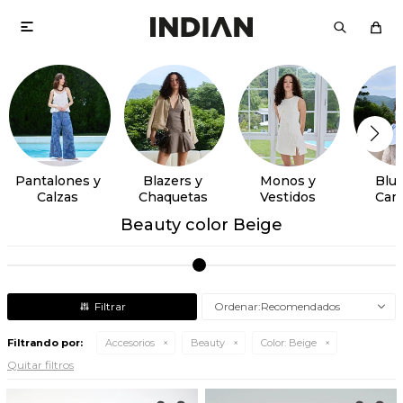

Pantalones y
Blazers y
Monos y
Blus
Calzas
Chaquetas
Vestidos
Cam
Beauty color Beige
Recomendados
Filtrando por:
Accesorios
Beauty
Color:
Beige
Quitar filtros