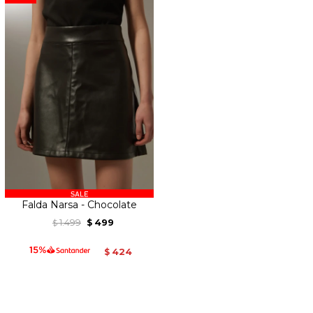
Falda Narsa - Chocolate
1.499
499
$
$
424
$