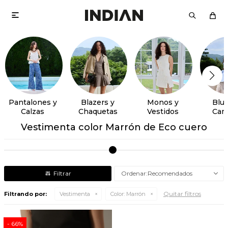

Pantalones y
Blazers y
Monos y
Blus
Calzas
Chaquetas
Vestidos
Cam
Vestimenta color Marrón de Eco cuero
Recomendados
Quitar filtros
Filtrando por:
Vestimenta
Color:
Marrón
66