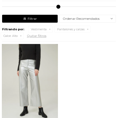
Recomendados
Filtrando por:
Vestimenta
Pantalones y calzas
Quitar filtros
Calce:
Alto