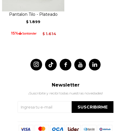
Pantalon Tilo - Plateado
1.899
$
1.614
$




Newsletter
¡Suscribite y recibí todas nuestras novedades!
SUSCRIBIRME