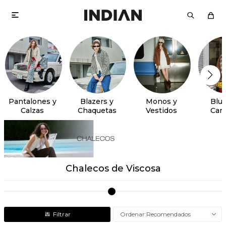

Pantalones y
Blazers y
Monos y
Blus
Calzas
Chaquetas
Vestidos
Cam
Chalecos de Viscosa
Recomendados