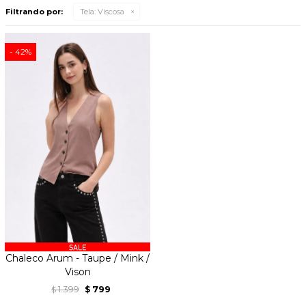
Filtrando por:
Tela:
Viscosa
42
Chaleco Arum - Taupe / Mink /
Vison
1.399
799
$
$