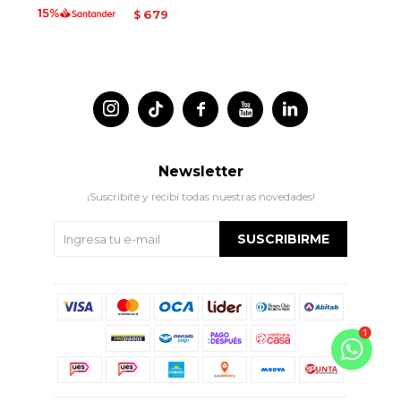
679
$




Newsletter
¡Suscribite y recibí todas nuestras novedades!
SUSCRIBIRME