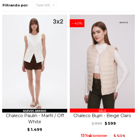
Filtrando por:
Talle 005
40
Chaleco Paulin - Marfil / Off
Chaleco Bujin - Beige Claro
White
999
599
$
$
1.499
$
509
$