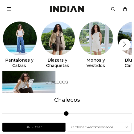

Pantalones y
Blazers y
Monos y
Blus
Calzas
Chaquetas
Vestidos
Cam
Chalecos
Recomendados