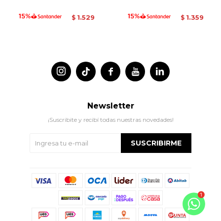
1.529
1.359
$
$




Newsletter
¡Suscribite y recibí todas nuestras novedades!
SUSCRIBIRME